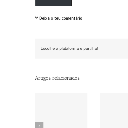
Deixa o teu comentário
Escolhe a plataforma e partilha!
Artigos relacionados