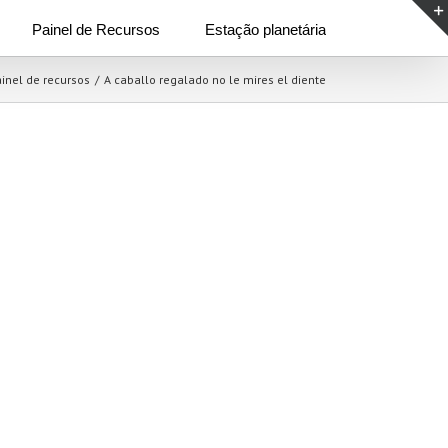
bandunghoki
kampungbet
slot gacor hari ini
slot gacor hari ini
toto togel
toto togel
situs bola
link gacor
slot gacor
link gacor
link gacor
slot gacor
slot gacor
slot gacor
slot gacor
slot gacor
slot gacor
link gacor
slot gacor
slot gacor
slot gacor
slot gacor
toto slot
toto slot
toto slot
situs toto
situs toto
situs slot
situs toto
situs slot
situs toto
Painel de Recursos
Estação planetária
ainel de recursos
/
A caballo regalado no le mires el diente